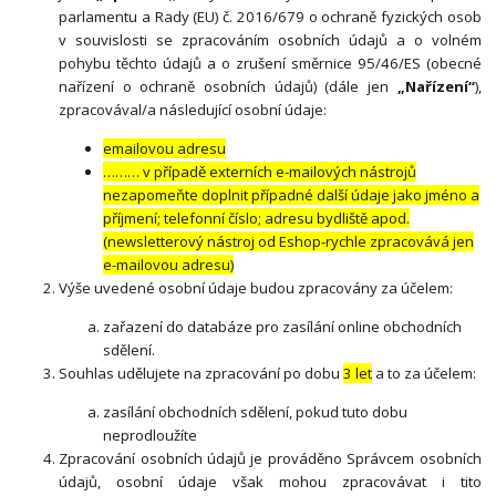
parlamentu a Rady (EU) č. 2016/679 o ochraně fyzických osob
v souvislosti se zpracováním osobních údajů a o volném
pohybu těchto údajů a o zrušení směrnice 95/46/ES (obecné
nařízení o ochraně osobních údajů) (dále jen
„Nařízení“
),
zpracovával/a následující osobní údaje:
emailovou adresu
……… v případě externích e-mailových nástrojů
nezapomeňte doplnit případné další údaje jako jméno a
příjmení; telefonní číslo; adresu bydliště apod.
(newsletterový nástroj od Eshop-rychle zpracovává jen
e-mailovou adresu)
Výše uvedené osobní údaje budou zpracovány za účelem:
zařazení do databáze pro zasílání online obchodních
sdělení.
Souhlas udělujete na zpracování po dobu
3 let
a to za účelem:
zasílání obchodních sdělení, pokud tuto dobu
neprodloužíte
Zpracování osobních údajů je prováděno Správcem osobních
údajů, osobní údaje však mohou zpracovávat i tito