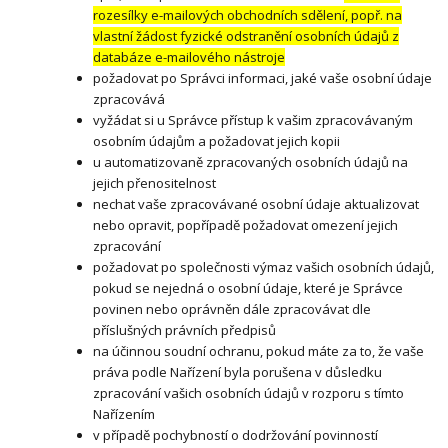
rozesílky e-mailových obchodních sdělení, popř. na
vlastní žádost fyzické odstranění osobních údajů z
databáze e-mailového nástroje
požadovat po Správci informaci, jaké vaše osobní údaje
zpracovává
vyžádat si u Správce přístup k vašim zpracovávaným
osobním údajům a požadovat jejich kopii
u automatizovaně zpracovaných osobních údajů na
jejich přenositelnost
nechat vaše zpracovávané osobní údaje aktualizovat
nebo opravit, popřípadě požadovat omezení jejich
zpracování
požadovat po společnosti výmaz vašich osobních údajů,
pokud se nejedná o osobní údaje, které je Správce
povinen nebo oprávněn dále zpracovávat dle
příslušných právních předpisů
na účinnou soudní ochranu, pokud máte za to, že vaše
práva podle Nařízení byla porušena v důsledku
zpracování vašich osobních údajů v rozporu s tímto
Nařízením
v případě pochybností o dodržování povinností