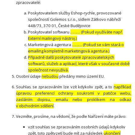
zpracovatelé:
Poskytovatelem služby Eshop-rychle, provozované
společností Golemos s.r.o., sídlem Zátkovo nábřeží
448/73, 370 01, České Budějovice
Poskytovatel softwaru
……… (Pokud využíváte např.
Externí mailingový nástroj.)
Marketingová agentura
……… (Pokud se vám stará o
emailing kompletně marketingová agentura.)
Případně další poskytovatelé zpracovatelských
softwarů, služeb a aplikací, které však v současné době
společnost nevyužívá.
Osobní údaje
nebudou
předány mimo území EU.
Souhlas se zpracováním lze vzít kdykoliv zpět, a to
například
úpravou preferencí ochrany soukromí v patičce webu,
zasláním dopisu, emailu nebo proklikem na odkaz
v obchodním sdělení
.
Vezměte, prosíme, na vědomí, že podle Nařízení máte právo:
vzít souhlas se zpracováním osobních údajů kdykoliv
zpět, toto zpětvzetí bude mít za následek
ukončení