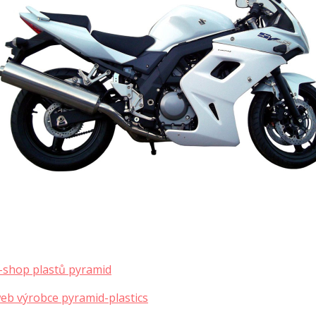
-shop plastů pyramid
eb výrobce pyramid-plastics