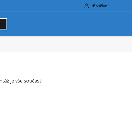
Přihlášení
t
áž je vše součástí.