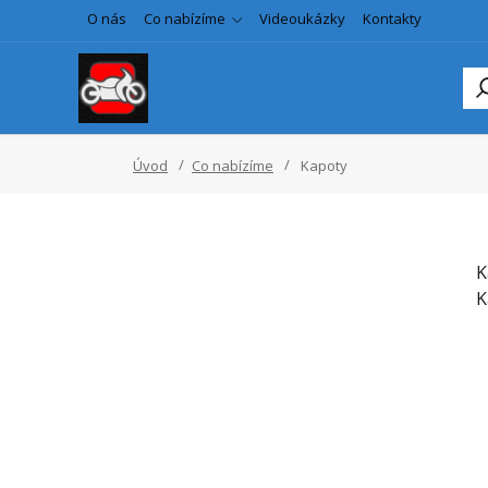
O nás
Co nabízíme
Videoukázky
Kontakty
Úvod
Co nabízíme
Kapoty
K
K