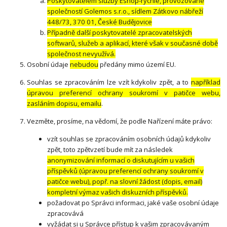
Poskytovatelem služby Eshop-rychle, provozované
společností Golemos s.r.o., sídlem Zátkovo nábřeží
448/73, 370 01, České Budějovice
Případně další poskytovatelé zpracovatelských
softwarů, služeb a aplikací, které však v současné době
společnost nevyužívá.
Osobní údaje
nebudou
předány mimo území EU.
Souhlas se zpracováním lze vzít kdykoliv zpět, a to
například
úpravou preferencí ochrany soukromí v patičce webu,
zasláním dopisu, emailu
.
Vezměte, prosíme, na vědomí, že podle Nařízení máte právo:
vzít souhlas se zpracováním osobních údajů kdykoliv
zpět, toto zpětvzetí bude mít za následek
anonymizování informací o diskutujícím u vašich
příspěvků (úpravou preferencí ochrany soukromí v
patičce webu), popř. na slovní žádost (dopis, email)
kompletní výmaz vašich diskuzních příspěvků.
požadovat po Správci informaci, jaké vaše osobní údaje
zpracovává
vyžádat si u Správce přístup k vašim zpracovávaným