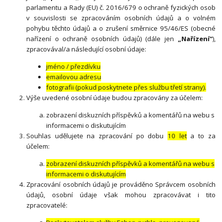
parlamentu a Rady (EU) č. 2016/679 o ochraně fyzických osob
v souvislosti se zpracováním osobních údajů a o volném
pohybu těchto údajů a o zrušení směrnice 95/46/ES (obecné
nařízení o ochraně osobních údajů) (dále jen
„Nařízení“
),
zpracovával/a následující osobní údaje:
jméno / přezdívku
emailovou adresu
fotografii (pokud poskytnete přes službu třetí strany).
Výše uvedené osobní údaje budou zpracovány za účelem:
zobrazení diskuzních příspěvků a komentářů na webu s
informacemi o diskutujícím
Souhlas udělujete na zpracování po dobu
10 let
a to za
účelem:
zobrazení diskuzních příspěvků a komentářů na webu s
informacemi o diskutujícím
Zpracování osobních údajů je prováděno Správcem osobních
údajů, osobní údaje však mohou zpracovávat i tito
zpracovatelé: